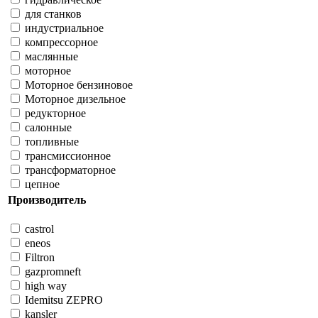
для станков
индустриальное
компрессорное
маслянные
моторное
Моторное бензиновое
Моторное дизельное
редукторное
салонные
топливные
трансмиссионное
трансформаторное
цепное
Производитель
castrol
eneos
Filtron
gazpromneft
high way
Idemitsu ZEPRO
kansler