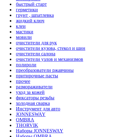
быстрый старт
герметики
грунт , шпатлевка
жидкий ключ
клеи
мастики
мовили
очистители для рук
очистители кузова, стекол и шин
очистители салона
очистители узлов и механизмов
полироли
преобразователи ржавчины
притирочные пасты
прочее
размораживатели
уход за кожей
фиксаторы резьбы
холодная сварка
Инструмент для авто
JONNESWAY
OMBRA
THORVIK
Наборы JONNESWAY
Наборы OMBRA