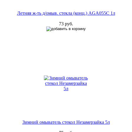
Летняя ж-ть д/омыв. стекла (конц.) AGA055C 1л
73 руб.
Зимний омыватель стекол Незамерзайка 5л