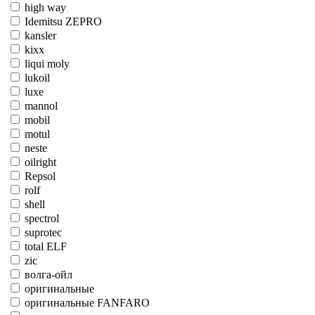
high way
Idemitsu ZEPRO
kansler
kixx
liqui moly
lukoil
luxe
mannol
mobil
motul
neste
oilright
Repsol
rolf
shell
spectrol
suprotec
total ELF
zic
волга-ойл
оригинальные
оригинальные FANFARO