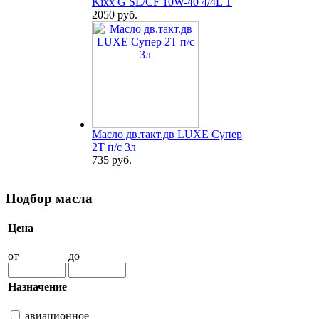
Kixx G SL/CF 10W-40 4/4L T
2050 руб.
Масло дв.такт.дв LUXE Супер
2Т п/с 3л
735 руб.
Подбор масла
Цена
от
до
Назначение
авиационное