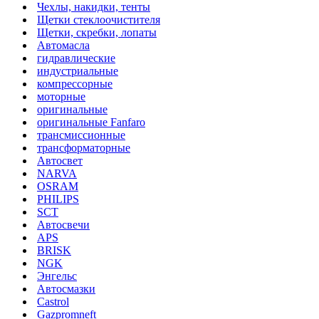
Чехлы, накидки, тенты
Щетки стеклоочистителя
Щетки, скребки, лопаты
Автомасла
гидравлические
индустриальные
компрессорные
моторные
оригинальные
оригинальные Fanfaro
трансмиссионные
трансформаторные
Автосвет
NARVA
OSRAM
PHILIPS
SCT
Автосвечи
APS
BRISK
NGK
Энгельс
Автосмазки
Castrol
Gazpromneft