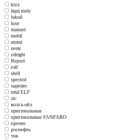
kixx
liqui moly
lukoil
luxe
mannol
mobil
motul
neste
oilright
Repsol
rolf
shell
spectrol
suprotec
total ELF
zic
волга-ойл
оригинальные
оригинальные FANFARO
прочее
роснефть
тнк