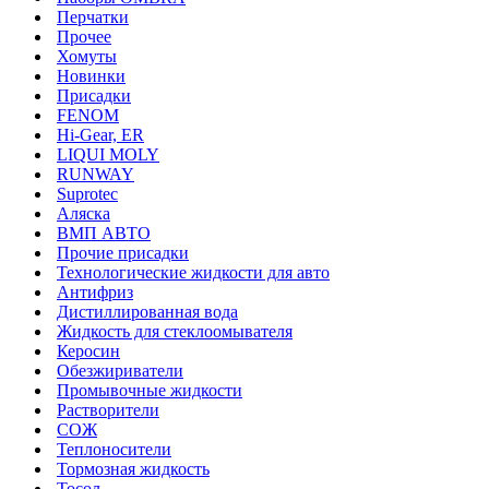
Перчатки
Прочее
Хомуты
Новинки
Присадки
FENOM
Hi-Gear, ER
LIQUI MOLY
RUNWAY
Suprotec
Аляска
ВМП АВТО
Прочие присадки
Технологические жидкости для авто
Антифриз
Дистиллированная вода
Жидкость для стеклоомывателя
Керосин
Обезжириватели
Промывочные жидкости
Растворители
СОЖ
Теплоносители
Тормозная жидкость
Тосол