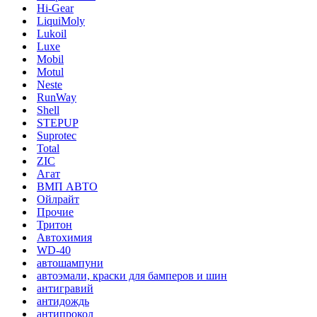
Hi-Gear
LiquiMoly
Lukoil
Luxe
Mobil
Motul
Neste
RunWay
Shell
STEPUP
Suprotec
Total
ZIC
Агат
ВМП АВТО
Ойлрайт
Прочие
Тритон
Автохимия
WD-40
автошампуни
автоэмали, краски для бамперов и шин
антигравий
антидождь
антипрокол