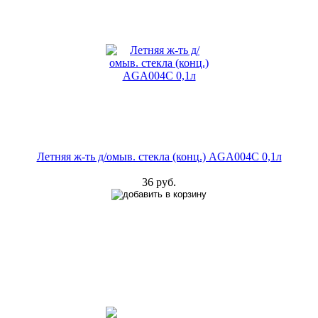
Летняя ж-ть д/омыв. стекла (конц.) AGA004C 0,1л
36 руб.