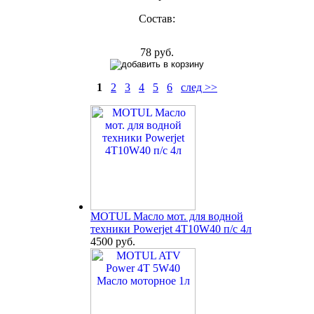
Состав:
78 руб.
1
2
3
4
5
6
след >>
MOTUL Масло мот. для водной
техники Powerjet 4T10W40 п/с 4л
4500 руб.