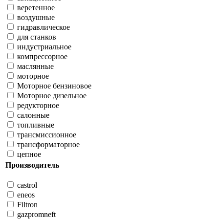
веретенное
воздушные
гидравлическое
для станков
индустриальное
компрессорное
маслянные
моторное
Моторное бензиновое
Моторное дизельное
редукторное
салонные
топливные
трансмиссионное
трансформаторное
цепное
Производитель
castrol
eneos
Filtron
gazpromneft