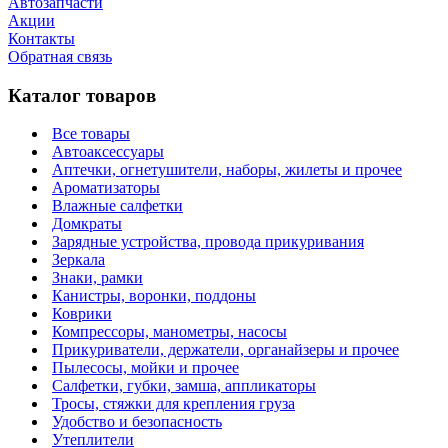
Автозапчасти
Акции
Контакты
Обратная связь
Каталог товаров
Все товары
Автоаксессуары
Аптечки, огнетушители, наборы, жилеты и прочее
Ароматизаторы
Влажные салфетки
Домкраты
Зарядные устройства, провода прикуривания
Зеркала
Знаки, рамки
Канистры, воронки, поддоны
Коврики
Компрессоры, манометры, насосы
Прикуриватели, держатели, органайзеры и прочее
Пылесосы, мойки и прочее
Салфетки, губки, замша, аппликаторы
Тросы, стяжки для крепления груза
Удобство и безопасность
Утеплители